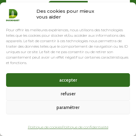
En savoir plus
Des cookies pour mieux
vous aider
Pour offrir les meilleures expériences, nous utilisons des technologies
telles que les cookies pour stocker et/ou accéder aux informations des
appareils. Le fait de consentir à ces technologies nous permettra de
traiter des données telles que le comportement de navigation ou les ID
uniques sur ce site. Le fait de ne pas consentir ou de retirer son
consentement peut avoir un effet négatif sur certaines caractéristiques
et fonctions.
accepter
refuser
Nos
Suivez-
Contactez-
implantations
nous
nous
paramétrer
2026
© Ducroquet |
Mentions légales
|
Politique de confidentialité
|
Politique de cookies
|
Règlement Jeu concours
| Propulsé par
Pragma Peritus
Politique de cookies
Politique de confidentialité