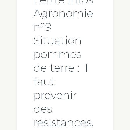
Agronomie
n°9
Situation
pommes
de terre : il
faut
prévenir
des
résistances.