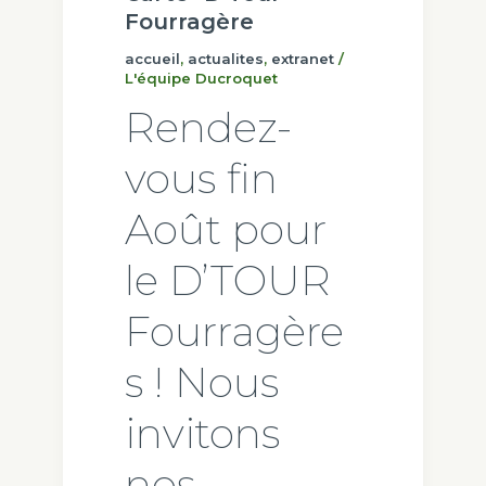
Fourragère
accueil
,
actualites
,
extranet
/
L'équipe Ducroquet
Rendez-
vous fin
Août pour
le D’TOUR
Fourragère
s ! Nous
invitons
nos