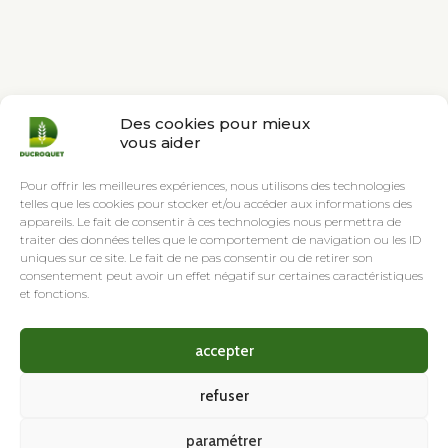
Suivant
→
1
2
3
Des cookies pour mieux
vous aider
Pour offrir les meilleures expériences, nous utilisons des technologies
telles que les cookies pour stocker et/ou accéder aux informations des
appareils. Le fait de consentir à ces technologies nous permettra de
traiter des données telles que le comportement de navigation ou les ID
uniques sur ce site. Le fait de ne pas consentir ou de retirer son
consentement peut avoir un effet négatif sur certaines caractéristiques
et fonctions.
accepter
refuser
Nos
Suivez-
Contactez-
implantations
nous
nous
paramétrer